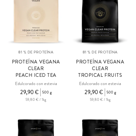
apoyo perfecto antes, durante o después del entrenamiento,
durante las fases de dieta y para una alimentación vegana.
81 % DE PROTEÍNA
81 % DE PROTEÍNA
PROTEÍNA VEGANA
PROTEÍNA VEGANA
CLEAR
CLEAR
PEACH ICED TEA
TROPICAL FRUITS
Edulcorado con estevia
Edulcorado con estevia
29,90 €
29,90 €
500 g
500 g
59,80 € / 1kg
59,80 € / 1kg