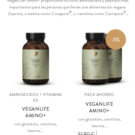
VeganLife Amino+ proporciona los ocho aminoácidos y péptidos más
importantes para las personas que llevan una alimentación vegana
®
®
(taurina, creatina como Creapure
, L-carnitina como Carnipure
,
L-carnosina, L-lisina y glicina), además de vitamina D, que se puede
dosificar de forma flexible según sea necesario. El polvo VeganLife
Protein + Aminos (37 % de contenido de proteína, 76 % de
-5%
aminoácidos) aporta los ocho aminoácidos esenciales, especialmente
adaptados a MAP de 7 semillas de plantas, y está complementado
con 6 aminoácidos y péptidos importantes.
AMINOÁCIDOS + VITAMINA
PACK AHORRO
D3
VEGANLIFE
VEGANLIFE
AMINO+
AMINO+
con glutatión, carnitina,
con glutatión, carnitina,
taurina...
taurina...
31,80 €