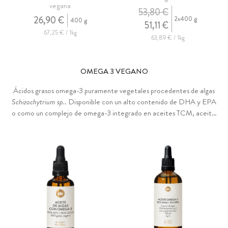
vegana
53,80 €
26,90 €
2x400 g
400 g
51,11 €
67,25 € / 1kg
63,89 € / 1kg
OMEGA 3 VEGANO
Ácidos grasos omega-3 puramente vegetales procedentes de algas
Schizochytrium sp.
. Disponible con un alto contenido de DHA y EPA
o como un complejo de omega-3 integrado en aceites TCM, aceite
de borraja, aceite de semillas de chía, de moringa, de linaza y de
espino amarillo, rico en otros ácidos grasos importantes como ALA,
GLA y ácido oleico. En cápsulas blandas de tapioca de alta pureza, sin
carragenanos ni PEG.