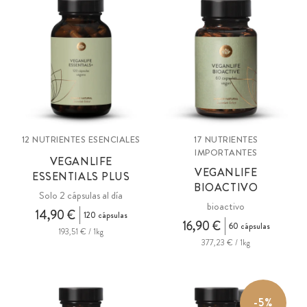
avanzado (VeganLife Essentials Plus), complejo integral de
nutrientes bioactivos (VeganLife Bioactive) y suplemento de
primera calidad de espectro completo (All In One), que incluye
omega-3 (DHA) y una gama completa de sustancias vegetales y
coenzimas integradas en una matriz de superalimentos, bayas y
vegetales.
12 NUTRIENTES ESENCIALES
17 NUTRIENTES
IMPORTANTES
VEGANLIFE
VEGANLIFE
ESSENTIALS PLUS
BIOACTIVO
Solo 2 cápsulas al día
bioactivo
14,90 €
120 cápsulas
16,90 €
60 cápsulas
193,51 € / 1kg
377,23 € / 1kg
-5%