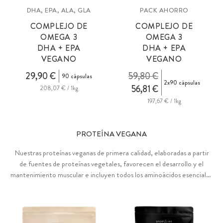
DHA, EPA, ALA, GLA
PACK AHORRO
COMPLEJO DE
COMPLEJO DE
OMEGA 3
OMEGA 3
DHA + EPA
DHA + EPA
VEGANO
VEGANO
29,90 €
59,80 €
90 cápsulas
2x90 cápsulas
56,81 €
208,07 € / 1kg
197,67 € / 1kg
PROTEÍNA VEGANA
Nuestras proteínas veganas de primera calidad, elaboradas a partir
de fuentes de proteínas vegetales, favorecen el desarrollo y el
mantenimiento muscular e incluyen todos los aminoácidos esenciales
(EAA) y los aminoácidos de cadena ramificada (BCAA). Disponibles
como mezclas de proteínas 3K y 7K de alta calidad para batidos de
proteínas cremosos o como proteínas en polvo claras y afrutadas
para bebidas refrescantes y transparentes en varios sabores. Un