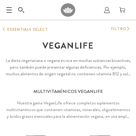
FILTRO
ESSENTIALS SELECT
VEGANLIFE
La dieta vegetariana o vegana es rica en muchas sustancias bioactivas,
pero también puede presentar algunas deficiencias. Por ejemplo,
muchos alimentos de origen vegetal no contienen vitamina B12 y solo
pequeñas cantidades de hierro y zinc biodisponibles. Además, muchos
aminoácidos y ácidos grasos omega-3 activos solo se encuentran en
MULTIVITAMÍNICOS VEGANLIFE
pequeñas concentraciones en las plantas. Por ello, varios nutricionistas y
asociaciones veganas recomiendan suplementar estos nutrientes.
Nuestra gama VeganLife ofrece completos suplementos
multivitamínicos que contienen vitaminas, minerales, oligoelementos
y ácidos grasos esenciales para la alimentación vegana, en una amplia
variedad de formas y en proporciones optimizadas. Está disponible
como suplemento básico (Essentials VeganLife), suplemento básico