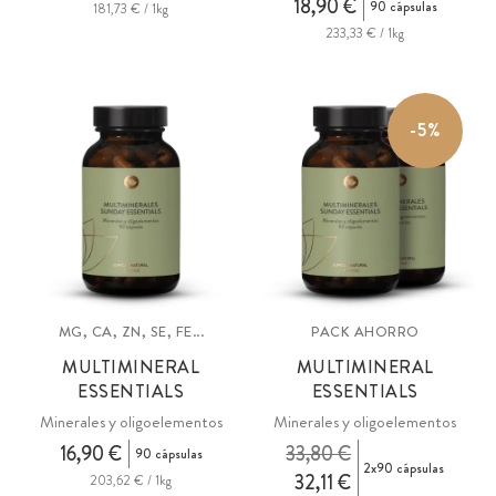
18,90 €
90 cápsulas
181,73 € / 1kg
233,33 € / 1kg
-5%
MG, CA, ZN, SE, FE...
PACK AHORRO
MULTIMINERAL
MULTIMINERAL
ESSENTIALS
ESSENTIALS
Minerales y oligoelementos
Minerales y oligoelementos
16,90 €
33,80 €
90 cápsulas
2x90 cápsulas
32,11 €
203,62 € / 1kg