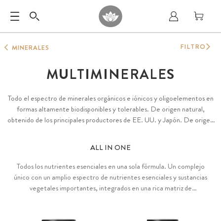
FILTRO
MINERALES
MULTIMINERALES
Todo el espectro de minerales orgánicos e iónicos y oligoelementos en
formas altamente biodisponibles y tolerables. De origen natural,
obtenido de los principales productores de EE. UU. y Japón. De origen
sostenible y sometido a pruebas para comprobar la presencia de toxinas.
Vegano, sin aditivos.
ALL IN ONE
Todos los nutrientes esenciales en una sola fórmula. Un complejo
único con un amplio espectro de nutrientes esenciales y sustancias
vegetales importantes, integrados en una rica matriz de
superalimentos, bayas y vegetales. También disponible en una
fórmula especial adaptada para las personas que siguen una dieta
vegana.