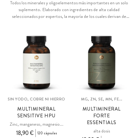
Todos los minerales y oligoelementos más importantes en un solo
suplemento. Elaborado con ingredientes de alta calidad
seleccionados por expertos, la mayoría de los cuales derivan de
extractos vegetales puros 100 % naturales. Con vitamina C de
origen natural para una óptima absorción. También disponible en
Forte, una variante de alta dosis para necesidades mayores.
SIN YODO, COBRE NI HIERRO
MG, ZN, SE, MN, FE...
MULTIMINERAL
MULTIMINERAL
SENSITIVE HPU
FORTE
ESSENTIALS
Zinc, manganeso, magnesio...
alta dosis
18,90 €
120 cápsulas