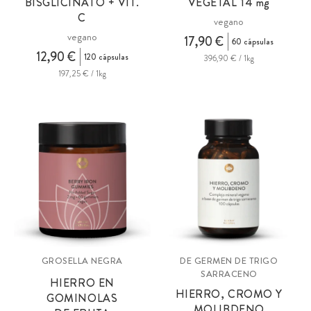
BISGLICINATO + VIT.
VEGETAL 14
mg
C
vegano
vegano
17,90 €
60 cápsulas
12,90 €
120 cápsulas
396,90 € / 1kg
197,25 € / 1kg
GROSELLA NEGRA
DE GERMEN DE TRIGO
SARRACENO
HIERRO EN
HIERRO, CROMO Y
GOMINOLAS
MOLIBDENO