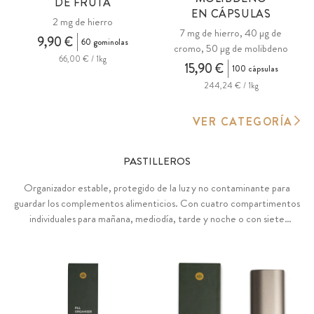
DE FRUTA
EN CÁPSULAS
2 mg de hierro
7 mg de hierro, 40 µg de
9,90 €
60 gominolas
cromo, 50 µg de molibdeno
66,00 € / 1kg
15,90 €
100 cápsulas
244,24 € / 1kg
VER CATEGORÍA
PASTILLEROS
Organizador estable, protegido de la luz y no contaminante para
guardar los complementos alimenticios. Con cuatro compartimentos
individuales para mañana, mediodía, tarde y noche o con siete
compartimentos individuales de lunes a domingo. Con carcasa
exterior robusta y bandeja extraíble de PLA y PBS de origen
vegetal, biodegradable (a partir de almidón).