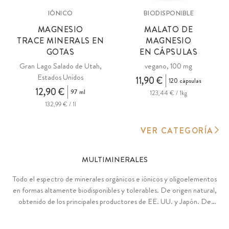
IÓNICO
BIODISPONIBLE
MAGNESIO
MALATO DE
TRACE MINERALS EN
MAGNESIO
GOTAS
EN CÁPSULAS
Gran Lago Salado de Utah,
vegano, 100 mg
Estados Unidos
11,90 €
120 cápsulas
12,90 €
97 ml
123,44 € / 1kg
132,99 € / 1l
VER CATEGORÍA
MULTIMINERALES
Todo el espectro de minerales orgánicos e iónicos y oligoelementos
en formas altamente biodisponibles y tolerables. De origen natural,
obtenido de los principales productores de EE. UU. y Japón. De
origen sostenible y sometido a pruebas para comprobar la presencia
de toxinas. Vegano, sin aditivos.