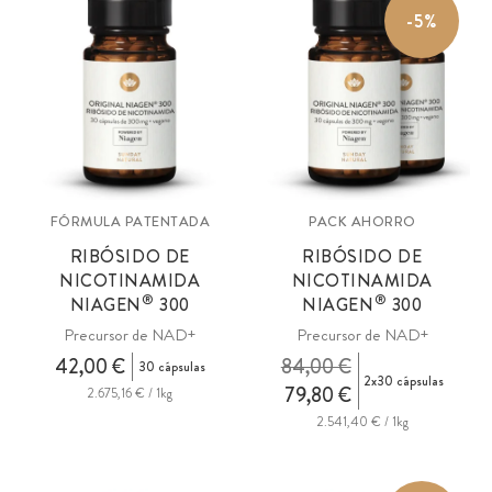
-5%
FÓRMULA PATENTADA
PACK AHORRO
RIBÓSIDO DE
RIBÓSIDO DE
NICOTINAMIDA
NICOTINAMIDA
®
®
NIAGEN
300
NIAGEN
300
Precursor de NAD+
Precursor de NAD+
42,00 €
84,00 €
30 cápsulas
2x30 cápsulas
79,80 €
2.675,16 € / 1kg
2.541,40 € / 1kg