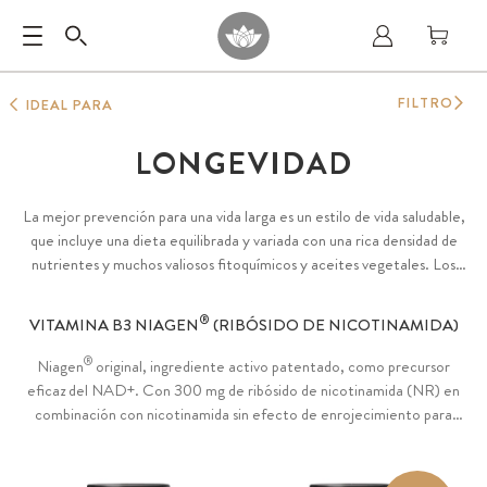
FILTRO
IDEAL PARA
LONGEVIDAD
La mejor prevención para una vida larga es un estilo de vida saludable,
que incluye una dieta equilibrada y variada con una rica densidad de
nutrientes y muchos valiosos fitoquímicos y aceites vegetales. Los
micronutrientes como el zinc, el selenio, el cobre, el manganeso, la
vitamina B2, la vitamina C y la vitamina E contribuyen a la protección de
®
VITAMINA B3 NIAGEN
(RIBÓSIDO DE NICOTINAMIDA)
las células frente al estrés oxidativo.
®
Niagen
original, ingrediente activo patentado, como precursor
eficaz del NAD+. Con 300 mg de ribósido de nicotinamida (NR) en
combinación con nicotinamida sin efecto de enrojecimiento para
favorecer el metabolismo energético y el sistema nervioso. Además,
con fibra de acacia natural como agente de carga. Vegano.