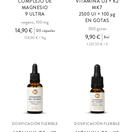
COMPLEJO DE
VITAMINA D3 + K2
MAGNESIO
MK7
9 ULTRA
2500 UI + 100
µg
EN GOTAS
vegano, 100 mg
300 gotas
14,90 €
120 cápsulas
9,90 €
8ml
124,90 € / 1kg
1.237,50 € / 1l
DOSIFICACIÓN FLEXIBLE
DOSIFICACIÓN FLEXIBLE