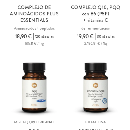
COMPLEJO DE
COMPLEJO Q10, PQQ
AMINOÁCIDOS PLUS
con B6 (P5P)
ESSENTIALS
+ vitamina C
Aminoácidos + péptidos
de fermentación
18,90 €
19,90 €
120 cápsulas
30 cápsulas
185,11 € / 1kg
2.186,81 € / 1kg
MGCPQQ® ORIGINAL
BIOACTIVA