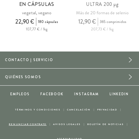
EN CÁPSULAS
ULTRA 200
µg
vegetal, vegano
Más de 20 formas de selenio
22,90 €
12,90 €
180 cápsulas
365 comprimidos
107,77 € / 1kg
207,73 € / 1kg
CONTACTO | SERVICIO
QUIÉNES SOMOS
EMPLEOS
FACEBOOK
INSTAGRAM
LINKEDIN
TÉRMINOS Y CONDICIONES
CANCELACIÓN
PRIVACIDAD
RENUNCIAR CONTRATO
AVISOS LEGALES
BOLETÍN DE NOTICIAS
ACCESIBILIDAD