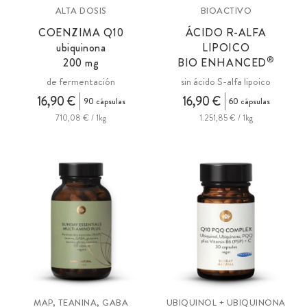
ALTA DOSIS
BIOACTIVO
COENZIMA Q10
ÁCIDO R-ALFA
ubiquinona
LIPOICO
®
200 mg
BIO ENHANCED
de fermentación
sin ácido S-alfa lipoico
16,90 €
16,90 €
90 cápsulas
60 cápsulas
710,08 € / 1kg
1.251,85 € / 1kg
MAP, TEANINA, GABA
UBIQUINOL + UBIQUINONA