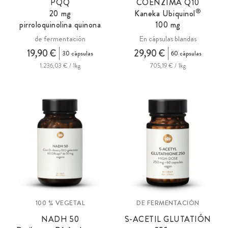
PQQ
COENZIMA Q10
®
20
mg
Kaneka Ubiquinol
pirroloquinolina quinona
100 mg
de fermentación
En cápsulas blandas
19,90 €
29,90 €
30 cápsulas
60 cápsulas
1.236,03 € / 1kg
705,19 € / 1kg
100 % VEGETAL
DE FERMENTACIÓN
NADH 50
S-ACETIL GLUTATIÓN