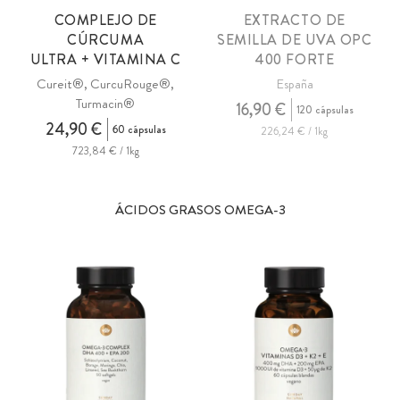
COMPLEJO DE
EXTRACTO DE
CÚRCUMA
SEMILLA DE UVA
OPC
ULTRA + VITAMINA C
400 FORTE
Cureit®, CurcuRouge®,
España
Turmacin®
16,90 €
120 cápsulas
24,90 €
60 cápsulas
226,24 € / 1kg
723,84 € / 1kg
ÁCIDOS GRASOS OMEGA-3