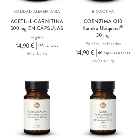
CALIDAD ALIMENTARIA
BIOACTIVA
ACETIL-L-CARNITINA
COENZIMA Q10
®
500
mg
EN CÁPSULAS
Kaneka Ubiquinol
30 mg
vegana
En cápsulas blandas
14,90 €
120 cápsulas
14,90 €
60 cápsulas blandas
197,61 € / 1kg
353,92 € / 1kg