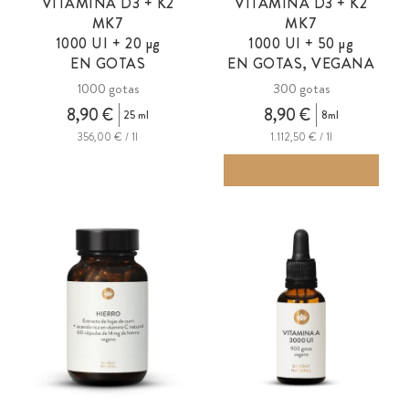
VITAMINA D3 + K2
VITAMINA D3 + K2
MK7
MK7
1000 UI +
20 µg
1000 UI + 50
µg
EN GOTAS
EN GOTAS, VEGANA
1000 gotas
300 gotas
8,90 €
8,90 €
25 ml
8ml
356,00 € / 1l
1.112,50 € / 1l