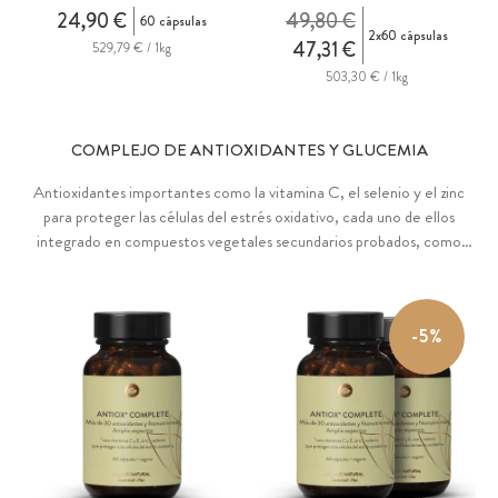
24,90 €
49,80 €
60 cápsulas
2x60 cápsulas
47,31 €
529,79 € / 1kg
503,30 € / 1kg
COMPLEJO DE ANTIOXIDANTES Y GLUCEMIA
Antioxidantes importantes como la vitamina C, el selenio y el zinc
para proteger las células del estrés oxidativo, cada uno de ellos
integrado en compuestos vegetales secundarios probados, como
OPC, resveratrol, quercetina, astaxantina, antocianinas,
oleuropeína e hidroxitirosol, además de NAC, glutatión, Q10 y
SOD. Mezcla funcional de primera calidad con nutrientes
-5%
seleccionados específicamente para favorecer un nivel normal de
azúcar en sangre (beta-glucanos, cromo), integrados en un espectro
incomparable de valiosos compuestos vegetales.