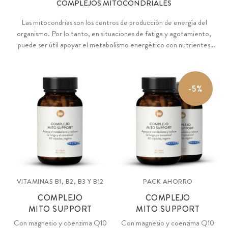
COMPLEJOS MITOCONDRIALES
Las mitocondrias son los centros de producción de energía del
organismo. Por lo tanto, en situaciones de fatiga y agotamiento,
puede ser útil apoyar el metabolismo energético con nutrientes
como las vitaminas B1, B2, B3, B5, B6, biotina, folato y B12, así
como magnesio y hierro, para favorecer la vitalidad y el rendimiento
de forma natural.
-5%
VITAMINAS B1, B2, B3 Y B12
PACK AHORRO
COMPLEJO
COMPLEJO
MITO SUPPORT
MITO SUPPORT
Con magnesio y coenzima Q10
Con magnesio y coenzima Q10