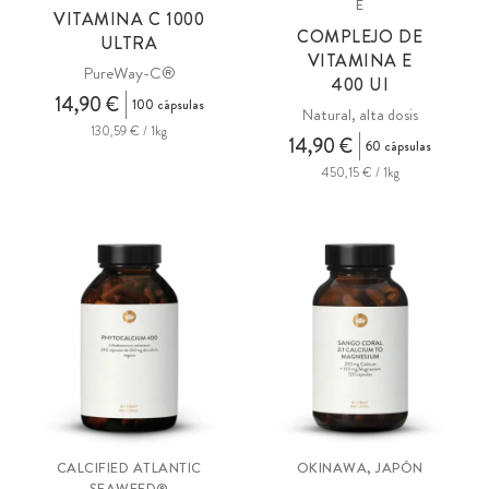
E
VITAMINA C 1000
COMPLEJO DE
ULTRA
VITAMINA E
PureWay-C®
400 UI
14,90 €
100 cápsulas
Natural, alta dosis
130,59 € / 1kg
14,90 €
60 cápsulas
450,15 € / 1kg
CALCIFIED ATLANTIC
OKINAWA, JAPÓN
SEAWEED®