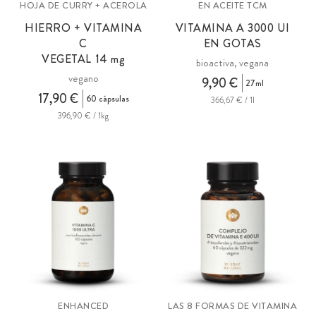
HOJA DE CURRY + ACEROLA
EN ACEITE TCM
HIERRO + VITAMINA
VITAMINA A
3000 UI
C
EN GOTAS
VEGETAL 14
mg
bioactiva, vegana
vegano
9,90 €
27ml
17,90 €
60 cápsulas
366,67 € / 1l
396,90 € / 1kg
ENHANCED
LAS 8 FORMAS DE VITAMINA