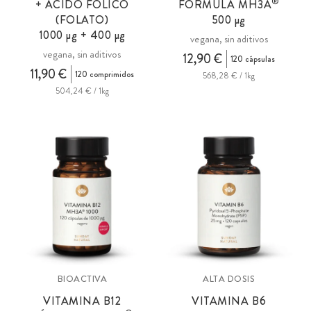
®
+ ÁCIDO FÓLICO
FÓRMULA
MH3A
(FOLATO)
500 µg
1000 µg + 400 µg
vegana, sin aditivos
vegana, sin aditivos
12,90 €
120 cápsulas
11,90 €
120 comprimidos
568,28 € / 1kg
504,24 € / 1kg
BIOACTIVA
ALTA DOSIS
VITAMINA B12
VITAMINA B6