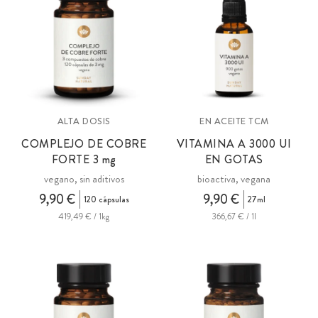
ALTA DOSIS
EN ACEITE TCM
COMPLEJO DE COBRE
VITAMINA A
3000 UI
FORTE
3 mg
EN GOTAS
vegano, sin aditivos
bioactiva, vegana
9,90 €
9,90 €
120 cápsulas
27ml
419,49 € / 1kg
366,67 € / 1l