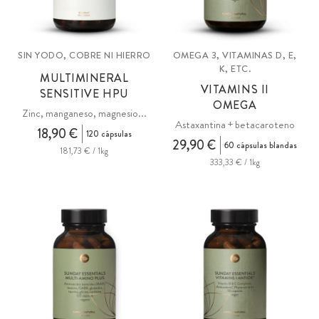
SIN YODO, COBRE NI HIERRO
OMEGA 3, VITAMINAS D, E,
K, ETC.
MULTIMINERAL
VITAMINS II
SENSITIVE HPU
OMEGA
Zinc, manganeso, magnesio...
Astaxantina + betacaroteno
18,90 €
120 cápsulas
29,90 €
60 cápsulas blandas
181,73 € / 1kg
333,33 € / 1kg