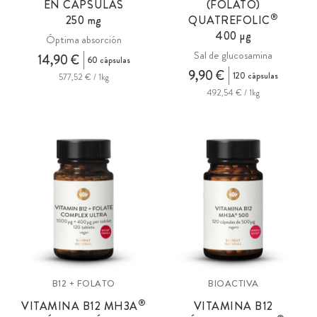
EN CÁPSULAS
(FOLATO)
®
250 mg
QUATREFOLIC
400 µg
Óptima absorción
Sal de glucosamina
14,90 €
60 cápsulas
9,90 €
120 cápsulas
577,52 € / 1kg
492,54 € / 1kg
B12 + FOLATO
BIOACTIVA
®
VITAMINA B12 MH3A
VITAMINA B12