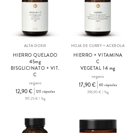
ALTA DOSIS
HOJA DE CURRY + ACEROLA
HIERRO QUELADO
HIERRO + VITAMINA
45
mg
C
BISGLICINATO + VIT.
VEGETAL 14
mg
C
vegano
vegano
17,90 €
60 cápsulas
12,90 €
120 cápsulas
396,90 € / 1kg
197,25 € / 1kg