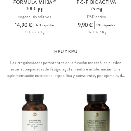
®
FÓRMULA
MH3A
P-5-P BIOACTIVA
1000 µg
25 mg
vegana, sin aditivos
P5P activo
14,90 €
9,90 €
120 cápsulas
120 cápsulas
653,51 € / 1kg
317,31 € / 1kg
HPU Y KPU
Las irregularidades persistentes en la función metabólica pueden
estar acompañadas de fatiga, agotamiento e intolerancias. Una
suplementación nutricional específica y consciente, por ejemplo, de
vitamina B6, zinc y manganeso, puede compensar las posibles
pérdidas de micronutrientes esenciales. La vitamina B6 favorece el
sistema nervioso, la psique y la actividad hormonal, el zinc favorece el
metabolismo de las grasas y los carbohidratos, así como a proteger
las células frente al estrés oxidativo, mientras que el manganeso
desempeña un papel importante en el metabolismo energético.