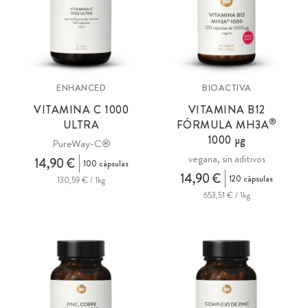
ENHANCED
BIOACTIVA
VITAMINA C 1000
VITAMINA B12
®
ULTRA
FÓRMULA
MH3A
1000 µg
PureWay-C®
vegana, sin aditivos
14,90 €
100 cápsulas
14,90 €
120 cápsulas
130,59 € / 1kg
653,51 € / 1kg