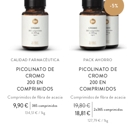
-5%
arábiga cultivada de manera sostenible, sin pesticidas y producida sin
ningún aditivo.
CALIDAD FARMACÉUTICA
PACK AHORRO
PICOLINATO DE
PICOLINATO DE
CROMO
CROMO
200 EN
200 EN
COMPRIMIDOS
COMPRIMIDOS
Comprimidos de fibra de acacia
Comprimidos de fibra de acacia
9,90 €
19,80 €
365 comprimidos
2x365 comprimidos
18,81 €
134,51 € / 1kg
127,79 € / 1kg