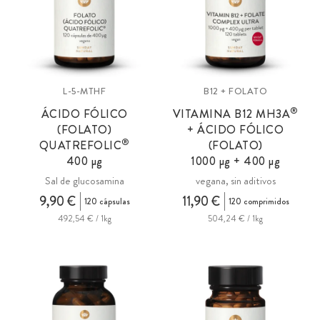
L-5-MTHF
B12 + FOLATO
®
ÁCIDO FÓLICO
VITAMINA B12 MH3A
(FOLATO)
+ ÁCIDO FÓLICO
®
QUATREFOLIC
(FOLATO)
400 µg
1000 µg + 400 µg
Sal de glucosamina
vegana, sin aditivos
9,90 €
11,90 €
120 cápsulas
120 comprimidos
492,54 € / 1kg
504,24 € / 1kg