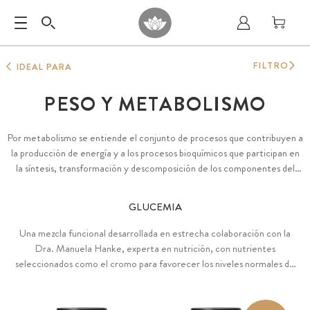
FILTRO
IDEAL PARA
PESO Y METABOLISMO
Por metabolismo se entiende el conjunto de procesos que contribuyen a
la producción de energía y a los procesos bioquímicos que participan en
la síntesis, transformación y descomposición de los componentes del
organismo.
GLUCEMIA
Una mezcla funcional desarrollada en estrecha colaboración con la
Dra. Manuela Hanke, experta en nutrición, con nutrientes
seleccionados como el cromo para favorecer los niveles normales de
azúcar en sangre, integrados en un amplio espectro inigualable de
valiosas sustancias vegetales y extractos de plantas. Cromo como
picolinato de cromo disponible en comprimidos a base de goma