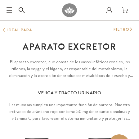
FILTRO
IDEAL PARA
APARATO EXCRETOR
El aparato excretor, que consta de los vasos linfáticos renales, los
riñones, la vejiga y el hígado, es responsable del metabolismo, la
eliminación y la excreción de productos metabólicos de desecho y
sustancias nocivas a través de los intestinos y la vejiga. El organismo
depende de que estos órganos funcionen siempre de forma óptima.
VEJIGA Y TRACTO URINARIO
Las mucosas cumplen una importante función de barrera. Nuestro
extracto de arándano rojo contiene 50 mg de proantocianidinas y
vitamina C para favorecer el sistema inmunitario y proteger las
células del estrés oxidativo.