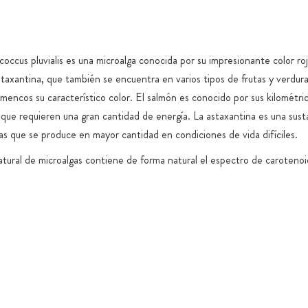
tina en polvo.
Envases de 
irmar que no
con cierre 
occus pluvialis es una microalga conocida por su impresionante color ro
Almacenamie
la mejor
taxantina, que también se encuentra en varios tipos de frutas y verduras
Envío en ca
mas
amencos su característico color. El salmón es conocido por sus kilométri
Garantizamo
n gas de
 que requieren una gran cantidad de energía. La astaxantina es una sust
magnesio, n
llado adicional.
gas que se produce en mayor cantidad en condiciones de vida difíciles.
titanio, tra
 óptimas de los
atural de microalgas contiene de forma natural el espectro de carotenoid
En la medid
psulas de
artificiale
losa) no
específicos
Son veganas,