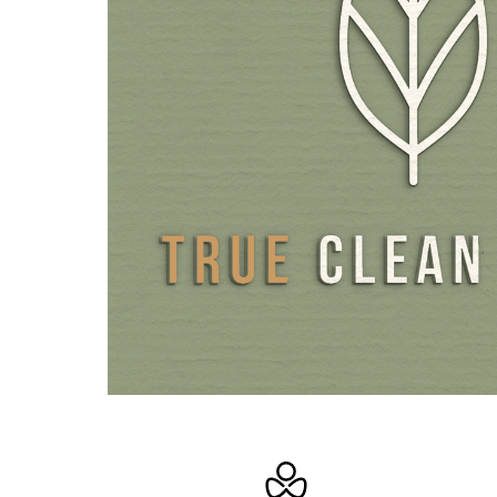
A diferencia de la astaxantina completamente sintética, q
a partir de productos químicos derivados del petróleo o d
utiliza, por ejemplo, en la cría del salmón para conseguir e
color rojo del pescado, nuestra astaxantina BioAstin® es
totalmente natural. A diferencia de la astaxantina aislada
sintéticamente, nuestra astaxantina natural está integra
complejo natural de otras sustancias vegetales. La materi
BioAstin® es extracto de Haematococcus, que contiene 
con aceite de cártamo como aceite portador natural, que
contenido especialmente alto de ácido oleico. El delicad
pulverización con el método Ocean Chill a bajas tempera
todo el contenido de valiosos carotenoides y su fuerte po
La astaxantina es liposoluble y presenta la mejor biodispon
fase líquida oleosa. Por ello, nuestras cápsulas no contie
en polvo, sino astaxantina líquida disuelta en aceite de 
de alta calidad. Por tanto, nuestras cápsulas proporciona