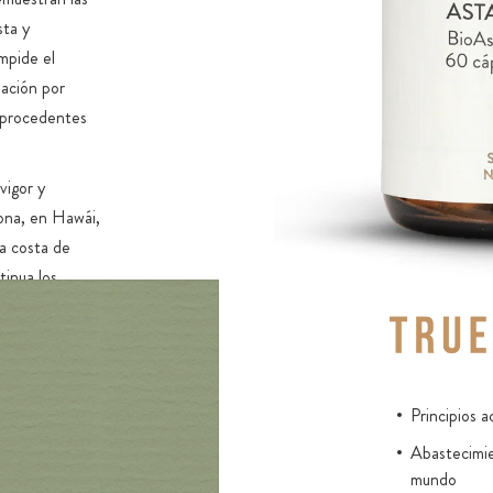
sta y
mpide el
nación por
a procedentes
vigor y
Kona, en Hawái,
ra costa de
tinua los
gua ultrapura
s veces para
roca de lava
l Pacífico
Principios a
 sin utilizar
Abastecimie
uso de harina de
mundo