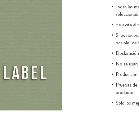
Todas las me
ue se sintetiza
seleccionad
e levadura y se
Se evita al 
se llamativo
 de origen
Si es necesa
 y producida
posible, de 
da en un
Declaración 
a prima
No se usan 
astaxantina,
Producción e
 presenta un
o secado por
Pruebas de 
producto
turas preserva
tencial.
Solo los me
ibilidad en la
Envasado e
22000:201
nen astaxantina
coco TCM puro
Recubrimien
n una
carragenan