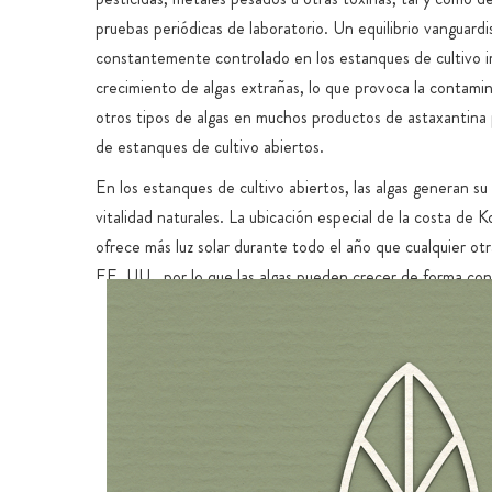
pruebas periódicas de laboratorio. Un equilibrio vanguardi
constantemente controlado en los estanques de cultivo i
crecimiento de algas extrañas, lo que provoca la contami
otros tipos de algas en muchos productos de astaxantin
de estanques de cultivo abiertos.
En los estanques de cultivo abiertos, las algas generan su 
vitalidad naturales. La ubicación especial de la costa de 
ofrece más luz solar durante todo el año que cualquier ot
EE. UU., por lo que las algas pueden crecer de forma con
12 meses del año. El cultivo sostenible tiene lugar en el a
de manantial de la isla, que se purifica y se reutiliza varia
conservar los recursos y no causa erosión del terreno. La 
natural y el agua ultrapura de las profundidades marinas de
garantizan un rico suministro de minerales y oligoelementos
fertilizantes artificiales. La producción es vegana, sin el 
pescado.