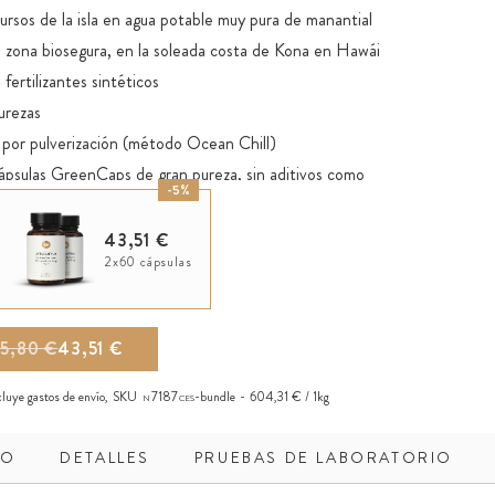
ursos de la isla en agua potable muy pura de manantial
na zona biosegura, en la soleada costa de Kona en Hawái
 fertilizantes sintéticos
purezas
por pulverización (método Ocean Chill)
ápsulas GreenCaps de gran pureza, sin aditivos como
-5%
43,51 €
2x60 cápsulas
5,80 €
43,51 €
ncluye
gastos de envío
,
SKU
7187
-bundle
604,31 € / 1kg
N
CES
DO
DETALLES
PRUEBAS DE LABORATORIO