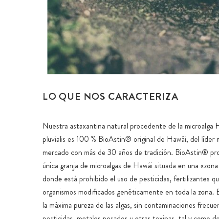
LO QUE NOS CARACTERIZA
Nuestra astaxantina natural procedente de la microalg
pluvialis es 100 % BioAstin® original de Hawái, del líder 
mercado con más de 30 años de tradición. BioAstin® pr
única granja de microalgas de Hawái situada en una «zona
donde está prohibido el uso de pesticidas, fertilizantes q
organismos modificados genéticamente en toda la zona. E
la máxima pureza de las algas, sin contaminaciones frecu
pesticidas, metales pesados u otras toxinas, tal y como d