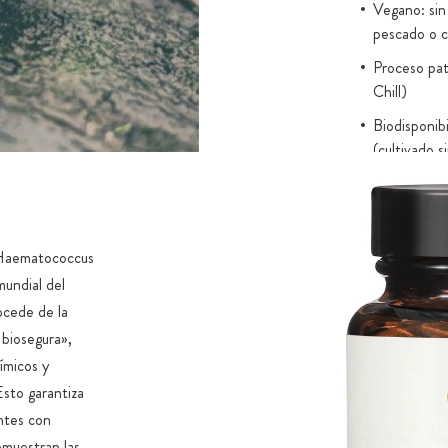
Vegano: sin 
pescado o c
Proceso pa
Chill)
Biodisponibi
(cultivado s
a Haematococcus
mundial del
ocede de la
 biosegura»,
uímicos y
sto garantiza
entes con
emuestran las