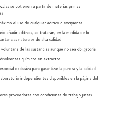
zclas se obtienen a partir de materias primas
as
máximo el uso de cualquier aditivo o excipiente
rio añadir aditivos, se tratarán, en la medida de lo
sustancias naturales de alta calidad
voluntaria de las sustancias aunque no sea obligatoria
disolventes químicos en extractos
special exclusiva para garantizar la pureza y la calidad
laboratorio independientes disponibles en la página del
jores proveedores con condiciones de trabajo justas
n Alemania y la UE (normas HACCP, GMP, ISO
8)
to de las cápsulas exclusivamente vegano: 100 % sin
os ni PEG