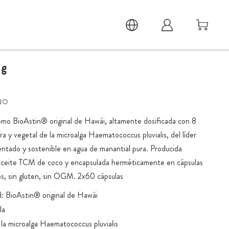
g
RO
omo BioAstin® original de Hawái, altamente dosificada con 8
a y vegetal de la microalga Haematococcus pluvialis, del líder
entado y sostenible en agua de manantial pura. Producida
aceite TCM de coco y encapsulada herméticamente en cápsulas
s, sin gluten, sin OGM. 2x60 cápsulas
d: BioAstin® original de Hawái
la
la microalga Haematococcus pluvialis