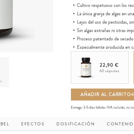
Cultivo respetuoso con los rec
La única granja de algas en u
Lejos del uso de pesticidas, sin
Sin algas extrañas ni otras im
Proceso patentado de secado 
Especialmente producida en c
carragenanos o PEG
22,90 €
60 cápsulas
AÑADIR AL CARRITO
4
Entrega:
3-5 días hábiles
IVA incluido, no i
ABEL
EFECTOS
DOSIFICACIÓN
CONTENI