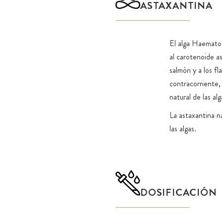
ASTAXANTINA
biodisponibilidad significativamente mayor que la astaxan
El fabricante de nuestro aceite de coco TCM puede conf
se utilizan monos para cosechar los cocos.
El alga Haematoc
Nuestras GreenCaps herméticas y selladas proporcionan 
al carotenoide as
protección posible contra la oxidación de las materias pri
salmón y a los fl
seleccionadas a base de aceite. Las cápsulas se llenan co
contracorriente,
nitrógeno y se cierran herméticamente con un anillo de se
natural de las al
De esta manera, se garantiza una frescura y conservación
La astaxantina n
valiosos ingredientes. A diferencia de la mayoría de las cá
las algas.
HPMC, las GreenCaps de HPMC (hidroxipropilmetilcelu
contienen aditivos como carragenanos, gelatina ni PEG. 
sin gluten y sin alérgenos.
DOSIFICACIÓN