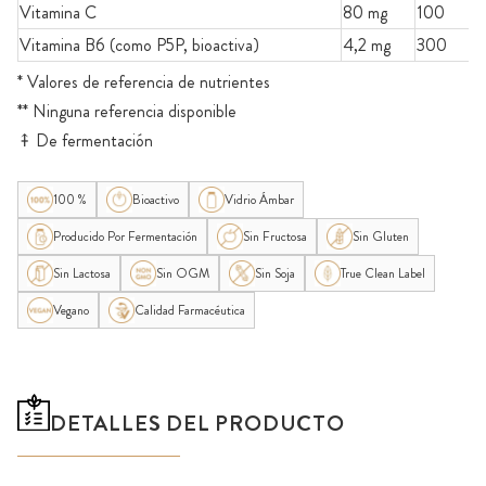
Vitamina C
80 mg
100
Vitamina B6 (como P5P, bioactiva)
4,2 mg
300
* Valores de referencia de nutrientes
** Ninguna referencia disponible
⤉ De fermentación
100 %
Bioactivo
Vidrio Ámbar
Producido Por Fermentación
Sin Fructosa
Sin Gluten
Sin Lactosa
Sin OGM
Sin Soja
True Clean Label
Vegano
Calidad Farmacéutica
DETALLES DEL PRODUCTO