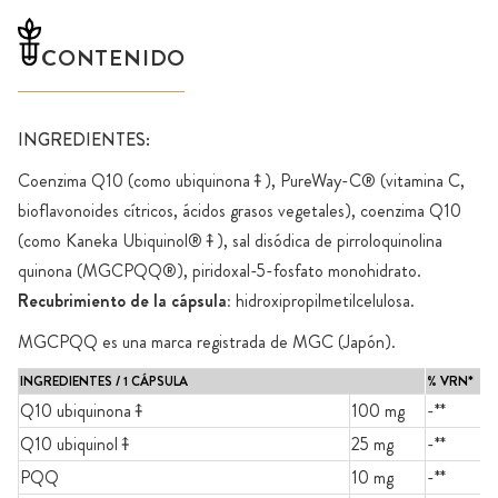
CONTENIDO
INGREDIENTES:
Coenzima Q10 (como ubiquinona⤉), PureWay-C® (vitamina C,
bioflavonoides cítricos, ácidos grasos vegetales), coenzima Q10
(como Kaneka Ubiquinol®⤉), sal disódica de pirroloquinolina
quinona (MGCPQQ®), piridoxal-5-fosfato monohidrato.
Recubrimiento de la cápsula:
hidroxipropilmetilcelulosa.
MGCPQQ es una marca registrada de MGC (Japón).
INGREDIENTES / 1 CÁPSULA
% VRN*
Q10 ubiquinona⤉
100 mg
-**
Q10 ubiquinol⤉
25 mg
-**
PQQ
10 mg
-**