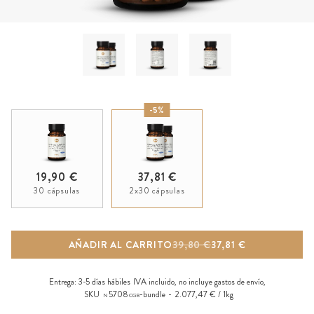
-5%
19,90 €
37,81 €
30 cápsulas
2x30 cápsulas
AÑADIR AL CARRITO
39,80 €
37,81 €
Entrega:
3-5 días hábiles
IVA incluido, no incluye
gastos de envío
,
SKU
5708
-bundle
2.077,47 € / 1kg
N
CGB