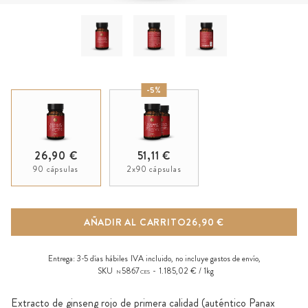
-5%
26,90 €
51,11 €
90 cápsulas
2x90 cápsulas
AÑADIR AL CARRITO
26,90 €
Entrega:
3-5 días hábiles
IVA incluido, no incluye
gastos de envío
,
SKU
5867
1.185,02 € / 1kg
N
CES
Extracto de ginseng rojo de primera calidad (auténtico Panax