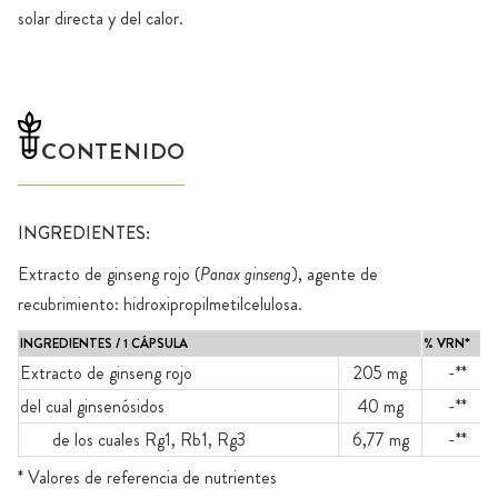
solar directa y del calor.
CONTENIDO
INGREDIENTES:
Extracto de ginseng rojo (
Panax ginseng
), agente de
recubrimiento: hidroxipropilmetilcelulosa.
INGREDIENTES / 1 CÁPSULA
% VRN*
Extracto de ginseng rojo
205 mg
-**
del cual ginsenósidos
40 mg
-**
de los cuales Rg1, Rb1, Rg3
6,77 mg
-**
* Valores de referencia de nutrientes