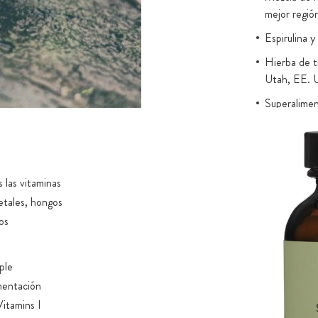
mejor regió
Espirulina y
Hierba de t
Utah, EE. 
Superalimen
cultivados s
Rico en sus
Variedad na
 las vitaminas
naturales y 
etales, hongos
Complejo de
os
con complej
Integrado e
ple
escaramujo, 
ementación
Complejo B 
Vitamins I
principios b