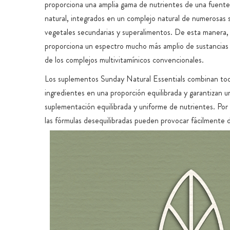
proporciona una amplia gama de nutrientes de una fuent
natural, integrados en un complejo natural de numerosas 
vegetales secundarias y superalimentos. De esta manera,
proporciona un espectro mucho más amplio de sustancias v
de los complejos multivitamínicos convencionales.
Los suplementos Sunday Natural Essentials combinan tod
ingredientes en una proporción equilibrada y garantizan u
suplementación equilibrada y uniforme de nutrientes. Por 
las fórmulas desequilibradas pueden provocar fácilmente d
que favorezcan la desregulación o deficiencias relativas.
Todas nuestras mezclas multinutritivas se componen de pri
de primera calidad cuidadosamente seleccionados, que h
a lo largo de más de 5 años de investigación en los princip
mayor calidad del mundo. Esto diferencia las fórmulas de 
multivitaminas que consisten en mezclas económicas ya p
ingredientes sintéticos únicos.