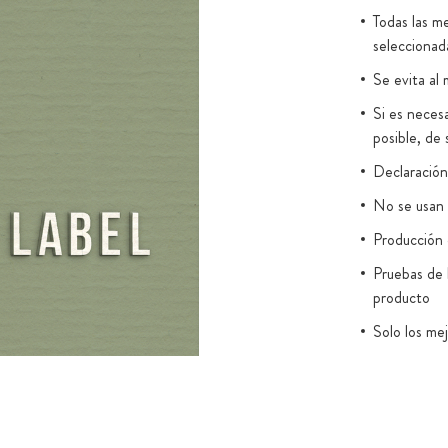
Todas las me
ombinación de
seleccionad
as y, por tanto,
 una rica
Se evita al 
aturales y
Si es necesa
ejo único Plus
posible, de 
na matriz de
Declaración 
les de bayas y
No se usan 
 a partir de
 de coenzimas
Producción e
fórmula
Pruebas de 
olato como
producto
o®. OPC de
Solo los me
to acuoso de
Envasado e
racto fresco de
22000:201
 de
Recubrimien
 hongos
carragenan