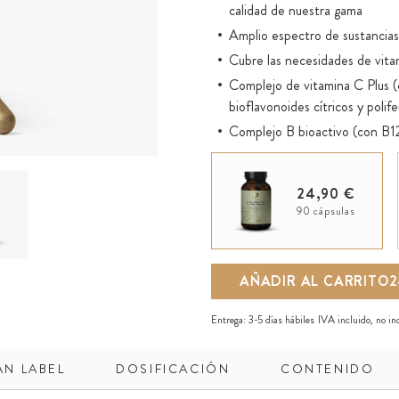
calidad de nuestra gama
Amplio espectro de sustancias
Cubre las necesidades de vita
Complejo de vitamina C Plus 
bioflavonoides cítricos y pol
Complejo B bioactivo (con B
colina, entre otros)
OPC, resveratrol, polifenole
24,90 €
Mezcla de hongos medicinales 
90 cápsulas
Mezcla de algas espirulina y cl
Mezcla de superalimentos de h
Rico en sustancias vegetales s
AÑADIR AL CARRITO
2
Vegano
Entrega:
3-5 días hábiles
IVA incluido, no i
AN LABEL
DOSIFICACIÓN
CONTENIDO