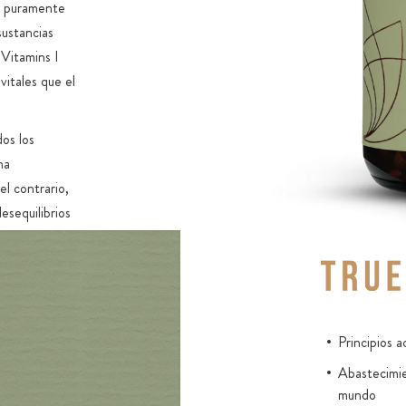
e puramente
Vitamina B1
sustancias
Folato como
 Vitamins I
itales que el
Vitaminas d
mioinositol
OPC como ex
os los
francesas d
na
Resveratrol
el contrario,
fermentació
esequilibrios
Superalimen
col rizada
ncipios activos
Mezcla de fr
emos recopilado
ios activos de
Principios 
Principios a
otras
reparadas de
Abastecimie
mundo