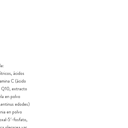
a:
tricos, ácidos
tamina C (ácido
ma Q10, extracto
ela en polvo
(Lentinus edodes)
onia en polvo
oxal-5′-fosfato,
ca oleracea var.