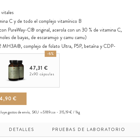
 vitales
mina C y de todo el complejo vitamínico B
(con PureWay-C® original, acerola con un 30 % de vitamina C,
ifenoles de bayas, de escaramujo y camu camu)
12 MH3A®, complejo de folato Ultra, P5P, betaína y CDP-
-5%
s de bayas, extracto de té verde y coenzima Q10
47,31 €
reishi y shiitake
2x90 cápsulas
orela
ierbas, frutas y verduras
ecundarias: polifenoles, catequinas y carotenoides
4,90 €
ncluye
gastos de envío
,
SKU
5189
315,19 € / 1kg
N
CGB
DETALLES
PRUEBAS DE LABORATORIO