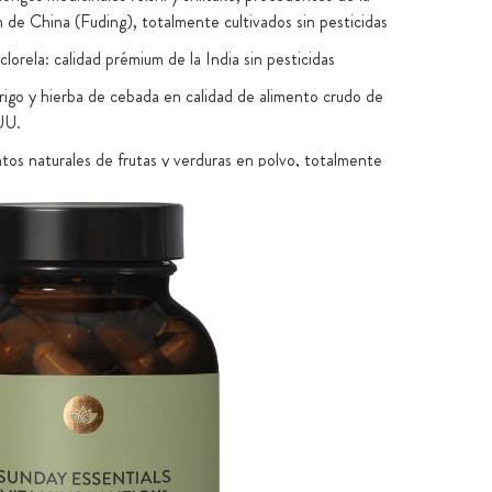
n de China (Fuding), totalmente cultivados sin pesticidas
 clorela: calidad prémium de la India sin pesticidas
rigo y hierba de cebada en calidad de alimento crudo de
UU.
tos naturales de frutas y verduras en polvo, totalmente
in pesticidas
tancias vegetales secundarias
tural de formas con una combinación de cofactores
sustancias vegetales
 vitamina C Plus: recubierto de ácidos grasos vegetales
o de bioflavonoides cítricos
n una matriz de sustancias vegetales de camu camu,
polifenoles de bayas y bioflavonoides cítricos
de trigo sarraceno germinado, extractos de plantas y
ioactivos de primera calidad