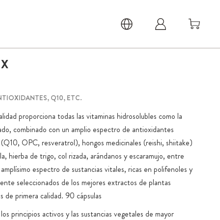
OX
ANTIOXIDANTES, Q10, ETC.
alidad proporciona todas las vitaminas hidrosolubles como la
ado, combinado con un amplio espectro de antioxidantes
s (Q10, OPC, resveratrol), hongos medicinales (reishi, shiitake)
ela, hierba de trigo, col rizada, arándanos y escaramujo, entre
amplísimo espectro de sustancias vitales, ricas en polifenoles y
ente seleccionados de los mejores extractos de plantas
os de primera calidad. 90 cápsulas
los principios activos y las sustancias vegetales de mayor