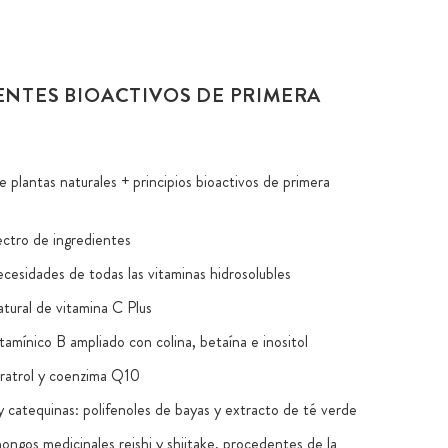
ENTES BIOACTIVOS DE PRIMERA
 plantas naturales + principios bioactivos de primera
ctro de ingredientes
ecesidades de todas las vitaminas hidrosolubles
tural de vitamina C Plus
tamínico B ampliado con colina, betaína e inositol
ratrol y coenzima Q10
 y catequinas: polifenoles de bayas y extracto de té verde
ongos medicinales reishi y shiitake, procedentes de la