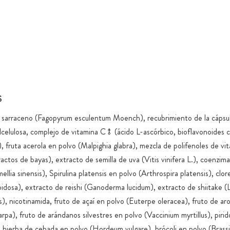
S
 sarraceno (Fagopyrum esculentum Moench), recubrimiento de la cápsul
lcelulosa, complejo de vitamina C⥉ (ácido L-ascórbico, bioflavonoides cí
, fruta acerola en polvo (Malpighia glabra), mezcla de polifenoles de vi
ractos de bayas), extracto de semilla de uva (Vitis vinifera L.), coenzi
llia sinensis), Spirulina platensis en polvo (Arthrospira platensis), clor
oidosa), extracto de reishi (Ganoderma lucidum), extracto de shiitake 
s), nicotinamida, fruto de açaí en polvo (Euterpe oleracea), fruto de ar
pa), fruto de arándanos silvestres en polvo (Vaccinium myrtillus), pirid
 hierba de cebada en polvo (Hordeum vulgare), brócoli en polvo (Brassi