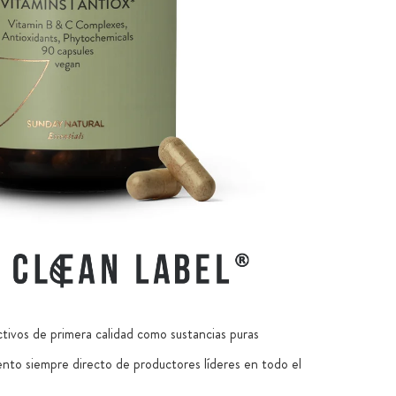
2 como fórmula MH3A: las 3 cobalaminas naturales
 complejo de folato: Quatrefolic® y MagnafolatePro®
el grupo B bioactivas: P5P (vitamina B6), CDP-colina y
tracto acuoso de gran pureza de semillas de uva
e primera calidad
 patentado Veri-te™ original de Suiza procedente de
n, con más del 98 % de trans-resveratrol
tos verdes: hierba de trigo, hierba de cebada, brócoli y
utas: açaí, arándanos silvestres y aronia
activos puros y veganos, sin aditivos ni OGM
ctivos de primera calidad como sustancias puras
nto siempre directo de productores líderes en todo el