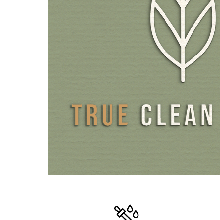
Essentials Vitamins I proporciona nutrientes como una c
extractos de plantas naturales y sustancias bioactivas pur
ofrece lo mejor de ambas partes: sustancias bioactivas en
variedad de formas y en una combinación de cofactores n
sustancias vegetales. Contiene vitamina C como un compl
con vitamina C PureWay-C® y de acerola, integrado en u
sustancias vegetales de camu-camu, escaramujo, polifeno
bioflavanoides cítricos. Un complejo vitamínico B ampliado
trigo sarraceno germinado, extracto de guayaba y formas
bioactivas: vitamina B6 como P-5-P, vitamina B12 como 
MH3A®, con las 3 cobalaminas naturales importantes, f
complejo de folato con Quatrefolic® y MagnafolatePr
semillas de uva francesas de primera calidad como extrac
gran pureza. Polifenoles y catequinas de ricas bayas y ext
té verde. Resveratrol muy activo como Veri-te™ original
fermentación. Coenzima Q10 de fermentación. Valiosos