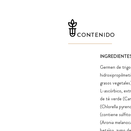
CONTENIDO
INGREDIENTE
Germen de trigo
hidroxipropilmeti
grasos vegetales)
L-ascórbico, ext
de té verde (Came
(Chlorella pyren
(contiene sulfito
(Aronia melanocar
betaína, zumo de