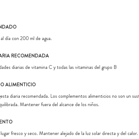
. Algas (clorela
ierbas ricas en
Envases de 
con cierre 
 en calidad de
NDADO
 en una matriz
Almacenamie
, arándanos
 al día con 200 ml de agua.
Envío en ca
Garantizamo
IARIA RECOMENDADA
magnesio, n
titanio, tra
dades diarias de vitamina C y todas las vitaminas del grupo B
En la medid
artificiale
 ALIMENTICIO
específicos
gesta diaria recomendada. Los complementos alimenticios no son un sus
quilibrada. Mantener fuera del alcance de los niños.
ENTO
ugar fresco y seco. Mantener alejado de la luz solar directa y del calor.