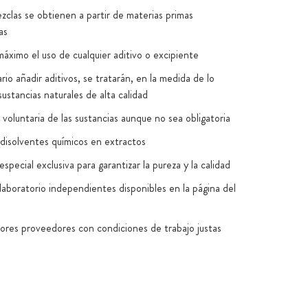
zclas se obtienen a partir de materias primas
as
máximo el uso de cualquier aditivo o excipiente
rio añadir aditivos, se tratarán, en la medida de lo
sustancias naturales de alta calidad
voluntaria de las sustancias aunque no sea obligatoria
disolventes químicos en extractos
special exclusiva para garantizar la pureza y la calidad
laboratorio independientes disponibles en la página del
jores proveedores con condiciones de trabajo justas
n Alemania y la UE (normas HACCP, GMP, ISO
8)
to de las cápsulas exclusivamente vegano: 100 % sin
os ni PEG