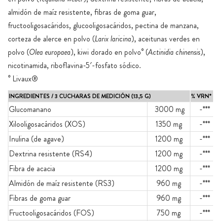
almidón de maíz resistente, fibras de goma guar,
fructooligosacáridos, glucooligosacáridos, pectina de manzana,
corteza de alerce en polvo (
Larix laricina
), aceitunas verdes en
polvo (
Olea europaea
), kiwi dorado en polvo° (
Actinidia chinensis
),
nicotinamida, riboflavina-5′-fosfato sódico.
° Livaux®
INGREDIENTES / 3 CUCHARAS DE MEDICIÓN (13,5 G)
% VRN*
Glucomanano
3000 mg
-***
Xilooligosacáridos (XOS)
1350 mg
-***
Inulina (de agave)
1200 mg
-***
Dextrina resistente (RS4)
1200 mg
-***
Fibra de acacia
1200 mg
-***
Almidón de maíz resistente (RS3)
960 mg
-***
Fibras de goma guar
960 mg
-***
Fructooligosacáridos (FOS)
750 mg
-***