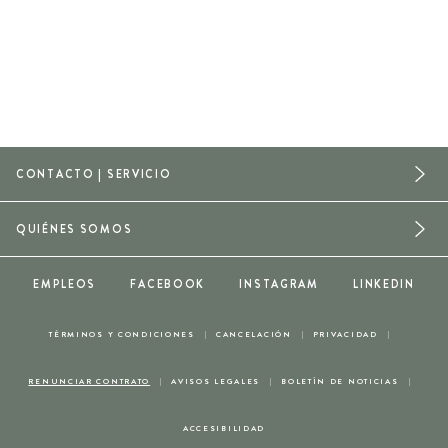
CONTACTO | SERVICIO
QUIÉNES SOMOS
EMPLEOS
FACEBOOK
INSTAGRAM
LINKEDIN
TÉRMINOS Y CONDICIONES
CANCELACIÓN
PRIVACIDAD
RENUNCIAR CONTRATO
AVISOS LEGALES
BOLETÍN DE NOTICIAS
ACCESIBILIDAD