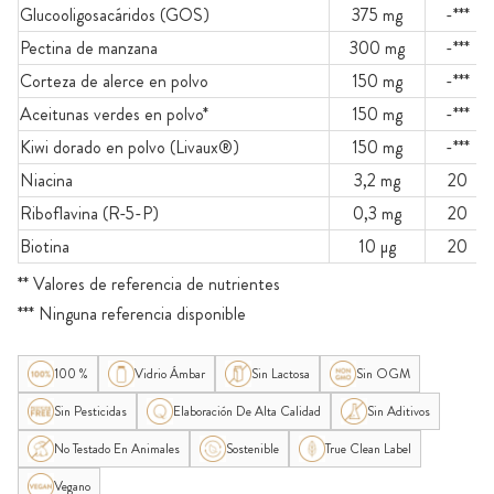
Glucooligosacáridos (GOS)
375 mg
-***
Pectina de manzana
300 mg
-***
Corteza de alerce en polvo
150 mg
-***
Aceitunas verdes en polvo*
150 mg
-***
Kiwi dorado en polvo (Livaux®)
150 mg
-***
Niacina
3,2 mg
20
Riboflavina (R-5-P)
0,3 mg
20
Biotina
10 µg
20
** Valores de referencia de nutrientes
*** Ninguna referencia disponible
100 %
Vidrio Ámbar
Sin Lactosa
Sin OGM
Sin Pesticidas
Elaboración De Alta Calidad
Sin Aditivos
No Testado En Animales
Sostenible
True Clean Label
Vegano