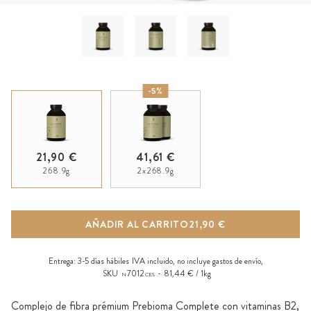
-5%
21,90 €
41,61 €
268.9g
2x268.9g
AÑADIR AL CARRITO
21,90 €
Entrega:
3-5 días hábiles
IVA incluido, no incluye
gastos de envío
,
SKU
7012
81,44 € / 1kg
N
CES
Complejo de fibra prémium Prebioma Complete con vitaminas B2,