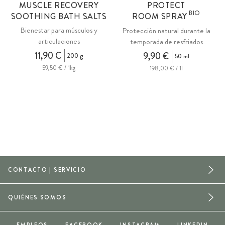
MUSCLE RECOVERY
PROTECT
O
BIO
SOOTHING BATH SALTS
ROOM SPRAY
Bienestar para músculos y
Protección natural durante la
articulaciones
temporada de resfriados
11,90 €
9,90 €
200 g
50 ml
59,50 € / 1kg
198,00 € / 1l
CONTACTO | SERVICIO
QUIÉNES SOMOS