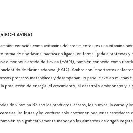
Recubrimien
carragenan
Envases de 
con cierre 
(RIBOFLAVINA)
Almacenamie
también conocida como «vitamina del crecimiento», es una vitamina hidr
Envío en ca
n forma de riboflavina inactiva no ligada, en forma ligada a proteínas y
Garantizamo
ivas: mononucleótido de flavina (FMN), también conocido como ribofla
magnesio, n
inucleótido de flavina adenina (FAD). Ambos son importantes cofactor
titanio, tra
erosos procesos metabólicos y desempeñan un papel clave en muchas fu
En la medid
a producción de energía, el crecimiento, el desarrollo embrionario y la 
artificiale
.
específicos
ales de vitamina B2 son los productos lácteos, los huevos, la carne y las
 cereales, las frutas y las verduras solo contienen pequeñas cantidades 
d también es significativamente menor en los alimentos de origen vegetal