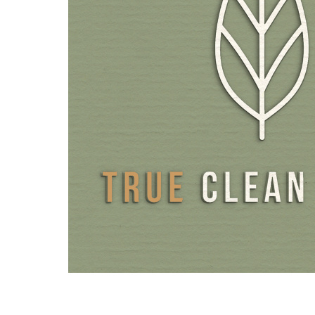
de la mayoría de las cápsulas de HPMC o pululano del me
contiene excipientes como carragenanos y PEG, que no e
declaración. En lugar de plástico, para los envases utilizam
ámbar, que protege de la luz y es respetuoso con el med