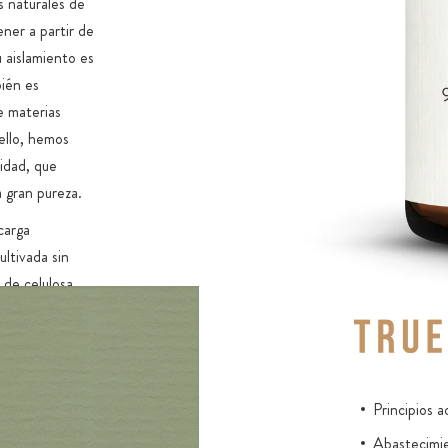
 naturales de
ener a partir de
 aislamiento es
bién es
e materias
 ello, hemos
idad, que
 gran pureza.
carga
ultivada sin
 de celulosa
natural rico en
o para el
y de comercio
Principios a
e, a diferencia
Abastecimie