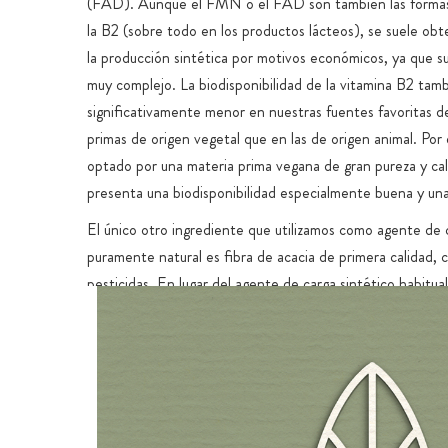
(FAD). Aunque el FMN o el FAD son también las formas
la B2 (sobre todo en los productos lácteos), se suele obt
la producción sintética por motivos económicos, ya que su
muy complejo. La biodisponibilidad de la vitamina B2 tam
significativamente menor en nuestras fuentes favoritas d
primas de origen vegetal que en las de origen animal. Por
optado por una materia prima vegana de gran pureza y cal
presenta una biodisponibilidad especialmente buena y una
El único otro ingrediente que utilizamos como agente de 
puramente natural es fibra de acacia de primera calidad, c
pesticidas. En lugar del agente de carga sintético habitual
microcristalina con nanopartículas, utilizamos un alimento 
fibra. Nuestra fibra de acacia procede de un cultivo inocu
medioambiente, sostenible, respetuoso con los recursos 
justo.
El recubrimiento especial de las cápsulas es de HPMC, qu