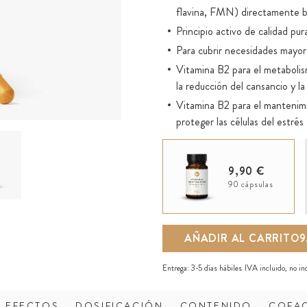
flavina, FMN) directamente b
Principio activo de calidad pur
Para cubrir necesidades mayor
Vitamina B2 para el metabolism
la reducción del cansancio y la
Vitamina B2 para el mantenimien
proteger las células del estrés
Agente de carga natural de alt
procedente de cultivos sin pes
9,90 €
90 cápsulas
AÑADIR AL CARRITO
9
Entrega:
3-5 días hábiles
IVA incluido, no i
EFECTOS
DOSIFICACIÓN
CONTENIDO
COFA