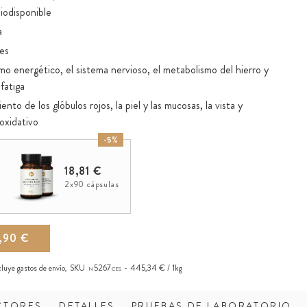
iodisponible
a
es
o energético, el sistema nervioso, el metabolismo del hierro y
 fatiga
to de los glóbulos rojos, la piel y las mucosas, la vista y
 oxidativo
a calidad: fibra de acacia de alto contenido en fibra
-5%
ticidas
18,81 €
2x90 cápsulas
,90 €
ncluye
gastos de envío
,
SKU
5267
445,34 € / 1kg
N
CES
CTORES
DETALLES
PRUEBAS DE LABORATORIO