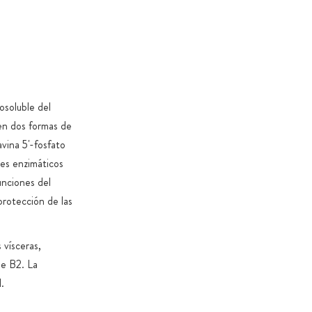
to de las cápsulas exclusivamente vegano: 100 % sin
os ni PEG
vidrio ámbar o bolsas herméticas 100 % compostables y
de cremallera para proteger su aroma de gran calidad
nto en recipientes especiales sin sustancias nocivas
osoluble del
jas de cartón sin aceites minerales
 en dos formas de
s que todos los productos son 100 % sin estearato de
vina 5'-fosfato
anopartículas (sin excepciones legales), dióxido de
es enzimáticos
nsgénicos, colorantes y aromatizantes
nciones del
a de lo posible, evitamos añadir azúcares y edulcorantes
protección de las
s, excepto cuando sea necesario por motivos funcionales o
 del producto
 vísceras,
de B2. La
.