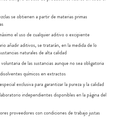
zclas se obtienen a partir de materias primas
as
máximo el uso de cualquier aditivo o excipiente
rio añadir aditivos, se tratarán, en la medida de lo
sustancias naturales de alta calidad
voluntaria de las sustancias aunque no sea obligatoria
disolventes químicos en extractos
special exclusiva para garantizar la pureza y la calidad
laboratorio independientes disponibles en la página del
jores proveedores con condiciones de trabajo justas
n Alemania y la UE (normas HACCP, GMP, ISO
8)