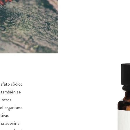
osfato sódico
e también se
 otros
 el organismo
tivas
ina adenina