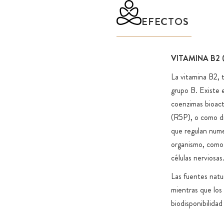
EFECTOS
VITAMINA B2 
La vitamina B2, 
grupo B. Existe e
coenzimas bioact
(R5P), o como d
que regulan num
organismo, como l
células nerviosas
Las fuentes natur
mientras que los
biodisponibilida