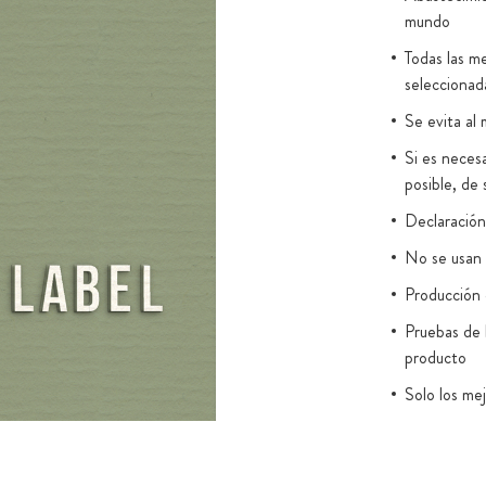
rcado, no
mundo
stán sujetos a
Todas las me
os vidrio
seleccionad
ioambiente.
Se evita al 
Si es necesa
posible, de 
Declaración 
No se usan 
Producción e
Pruebas de 
producto
Solo los me
Envasado e
22000:201