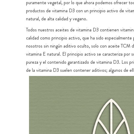
puramente vegetal, por lo que ahora podemos ofrecer to
productos de vitamina D3 con un principio activo de vit
natural, de alta calidad y vegano.
Todos nuestros aceites de vitamina D3 contienen vitamin
calidad como principio activo, que ha sido especialmente
nosotros sin ningún aditivo oculto, solo con aceite TCM 
vitamina E natural. El principio activo se caracteriza por s
pureza y el contenido garantizado de vitamina D3. Los pri
de la vitamina D3 suelen contener aditivos; algunos de el
bastante cuestionables y no es necesario declararlos, com
sintética, el palmitato de ascorbilo, el dióxido de silicio, e
modificado, la sacarosa, los aceites vegetales desnaturaliz
maltodextrina. Nuestra vitamina D3 es especialmente pur
elaborada producción especial según nuestras especificac
producida para nosotros por un fabricante especializado c
proceso y no contiene ninguno de los aditivos habituales.