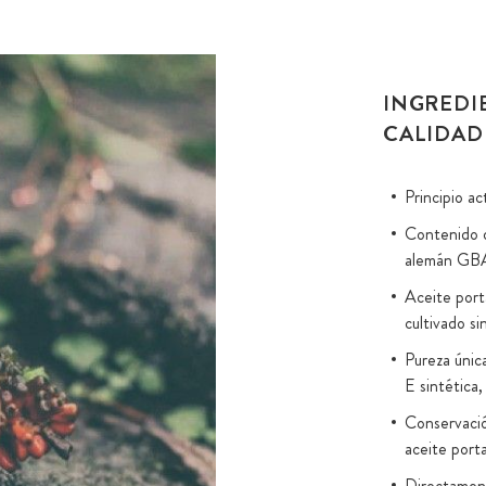
INGREDI
CALIDAD
Principio a
Contenido d
alemán GB
Aceite port
cultivado si
Pureza única
E sintética,
Conservación
aceite porta
Directamente