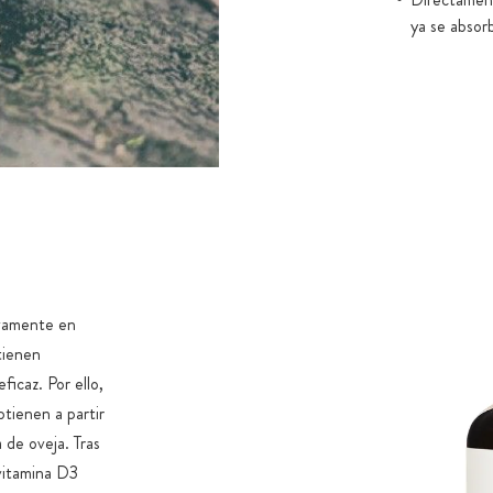
ya se absor
ivamente en
tienen
icaz. Por ello,
btienen a partir
 de oveja. Tras
vitamina D3