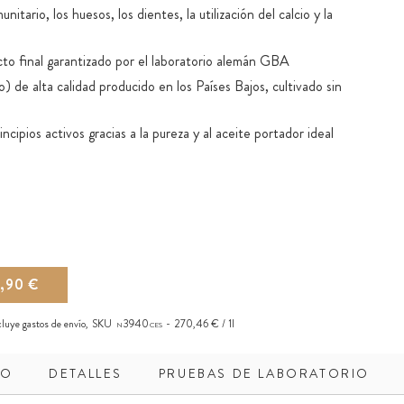
itario, los huesos, los dientes, la utilización del calcio y la
o final garantizado por el laboratorio alemán GBA
de alta calidad producido en los Países Bajos, cultivado sin
cipios activos gracias a la pureza y al aceite portador ideal
 a la base de aceite: la D3 liposoluble ya se absorbe en boca
ina E sintética, palmitato de ascorbilo ni aceite de palma)
pipeta de vidrio para una dosificación práctica
1,90 €
ncluye
gastos de envío
,
SKU
3940
270,46 € / 1l
N
CES
DO
DETALLES
PRUEBAS DE LABORATORIO