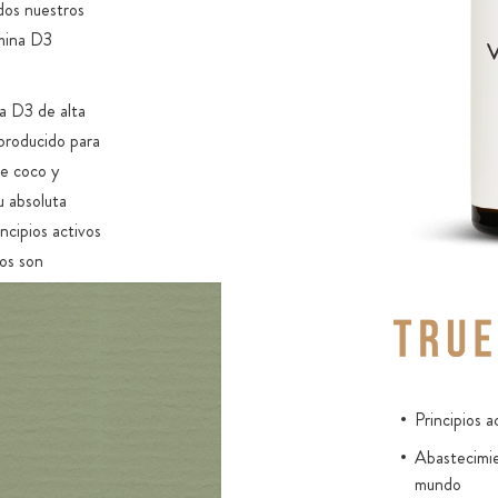
dos nuestros
amina D3
a D3 de alta
 producido para
de coco y
u absoluta
ncipios activos
los son
o la vitamina E
l almidón
ados y la
a debido a la
iones. Es
Principios a
on un largo
Abastecimie
mundo