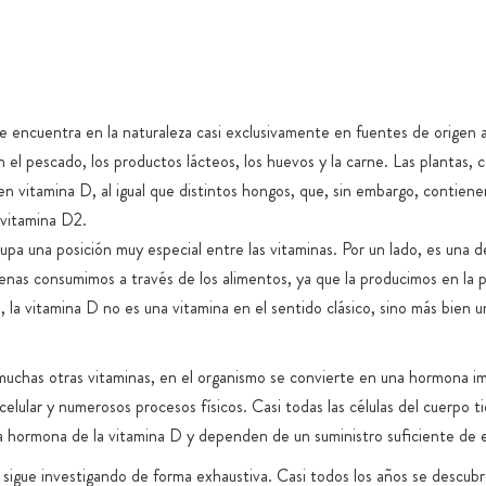
a vitamina D3
Envases de 
or tanto, puede
con cierre 
y cómodos de
Almacenamie
 tragar
e encuentra en la naturaleza casi exclusivamente en fuentes de origen a
Envío en ca
 de pipetas de
el pescado, los productos lácteos, los huevos y la carne. Las plantas, 
Garantizamo
 exacto de
n vitamina D, al igual que distintos hongos, que, sin embargo, contien
magnesio, n
ser difíciles
 vitamina D2.
titanio, tra
e caracterizan
upa una posición muy especial entre las vitaminas. Por un lado, es una d
En la medid
enas consumimos a través de los alimentos, ya que la producimos en la p
artificiale
o, la vitamina D no es una vitamina en el sentido clásico, sino más bien 
específicos
muchas otras vitaminas, en el organismo se convierte en una hormona 
 celular y numerosos procesos físicos. Casi todas las células del cuerpo 
la hormona de la vitamina D y dependen de un suministro suficiente de e
 sigue investigando de forma exhaustiva. Casi todos los años se descub