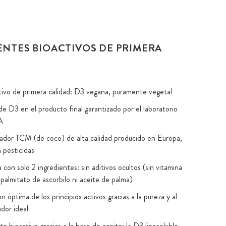
ENTES BIOACTIVOS DE PRIMERA
ctivo de primera calidad: D3 vegana, puramente vegetal
e D3 en el producto final garantizado por el laboratorio
A
ador TCM (de coco) de alta calidad producido en Europa,
n pesticidas
 con solo 2 ingredientes: sin aditivos ocultos (sin vitamina
 palmitato de ascorbilo ni aceite de palma)
 óptima de los principios activos gracias a la pureza y al
dor ideal
 bioactivo gracias a la base de aceite: la D3 liposoluble