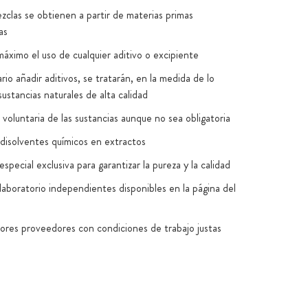
zclas se obtienen a partir de materias primas
as
máximo el uso de cualquier aditivo o excipiente
rio añadir aditivos, se tratarán, en la medida de lo
sustancias naturales de alta calidad
voluntaria de las sustancias aunque no sea obligatoria
disolventes químicos en extractos
special exclusiva para garantizar la pureza y la calidad
laboratorio independientes disponibles en la página del
jores proveedores con condiciones de trabajo justas
n Alemania y la UE (normas HACCP, GMP, ISO
8)
to de las cápsulas exclusivamente vegano: 100 % sin
os ni PEG