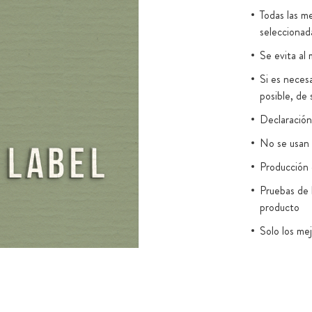
ngredientes:
Todas las me
seleccionad
CIÓN ÓPTIMA
Se evita al 
Si es necesa
posible, de 
er absorbida
3 en gotas
Declaración 
e TCM de alta
No se usan 
 coco. A
Producción e
oliva o agentes
Pruebas de 
el aceite TCM
producto
es la mejor
 grasos de
Solo los me
 valioso
Envasado e
 puede
22000:201
s.
Recubrimien
solverse
carragenan