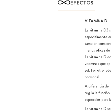
EFECTOS
primero en el organismo para liberar el principio activo, l
del aceite es inmediatamente biodisponible en boca y, p
absorberse perfectamente. Además, los aceites son mu
VITAMINA D
usar y adecuados para personas que tienen dificultad para
La vitamina D3 s
cápsulas o comprimidos. Todos nuestros aceites disponen
especialmente en 
vidrio de alta calidad para echar cómodamente el número
también contiene
gotas. A diferencia de los frascos cuentagotas, que suelen 
menos eficaz de
de manejar y tienden a mancharse, las pipetas de vidrio s
La vitamina D oc
por un uso cómodo y limpio.
vitaminas que ap
sol. Por otro lad
hormonal.
A diferencia de 
regula la función
especiales para 
La vitamina D se