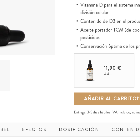
Vitamina D para el sistema inmun
división celular
Contenido de D3 en el product
Aceite portador TCM (de coco) 
pesticidas
Conservación óptima de los prin
Directamente bioactivo gracias
Sin aditivos ocultos (sin vitam
11,90 €
Frasco de vidrio ecológico con 
44ml
AÑADIR AL CARRITO
1
Entrega:
3-5 días hábiles
IVA incluido, no i
ABEL
EFECTOS
DOSIFICACIÓN
CONTENI