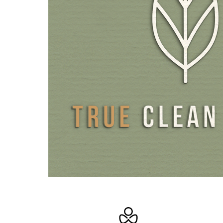
La vitamina D en gotas Sunday Natural solo contiene 2 i
vitamina D3 y TCM.
ACEITE PORTADOR DE TCM PARA UNA PROTEC
Y UNA MEJOR ABSORCIÓN
La vitamina D3 es una vitamina liposoluble y solo puede s
por el organismo junto con grasas. Por ello, la vitamina D
Sunday Natural presenta como aceite portador un aceit
calidad producido en los Países Bajos a base de aceite de
diferencia de otros aceites portadores como el aceite de 
de prensado de comprimidos como el carbonato cálcico, 
apenas descompone las vitaminas liposolubles, por lo que 
opción para proteger el principio activo, ya que los ácidos
cadena media del aceite portador también representan un
nutriente. El fabricante de nuestro aceite de coco TCM
confirmar que no se utilizan monos para cosechar los coco
Mientras que las cápsulas y los comprimidos tienen que di