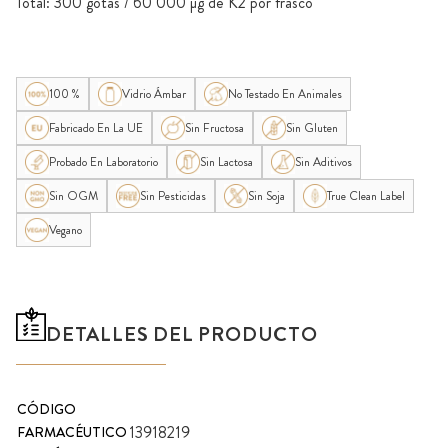
Total: 300 gotas / 60 000 µg de K2 por frasco
100 %
Vidrio Ámbar
No Testado En Animales
Fabricado En La UE
Sin Fructosa
Sin Gluten
Probado En Laboratorio
Sin Lactosa
Sin Aditivos
Sin OGM
Sin Pesticidas
Sin Soja
True Clean Label
Vegano
DETALLES DEL PRODUCTO
CÓDIGO
13918219
FARMACÉUTICO