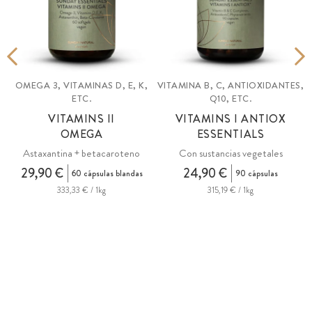
3
OMEGA 3, VITAMINAS D, E, K,
VITAMINA B, C, ANTIOXIDANTES,
ETC.
Q10, ETC.
VITAMINS II
VITAMINS I ANTIOX
OMEGA
ESSENTIALS
.
Astaxantina + betacaroteno
Con sustancias vegetales
29,90 €
24,90 €
60 cápsulas blandas
90 cápsulas
333,33 € / 1kg
315,19 € / 1kg