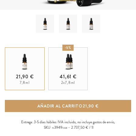
-5%
21,90 €
41,61 €
7,8ml
2x7,8ml
AÑADIR AL CARRITO
21,90 €
Entrega:
3-5 días hábiles
IVA incluido, no incluye
gastos de envío
,
SKU
3949
2.737,50 € / 1l
N
CGB