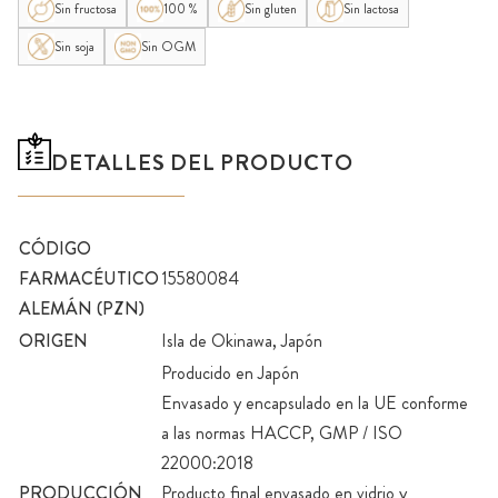
Sin fructosa
100 %
Sin gluten
Sin lactosa
Sin soja
Sin OGM
DETALLES DEL PRODUCTO
CÓDIGO
FARMACÉUTICO
15580084
ALEMÁN (PZN)
ORIGEN
Isla de Okinawa, Japón
Producido en Japón
Envasado y encapsulado en la UE conforme
a las normas HACCP, GMP / ISO
22000:2018
PRODUCCIÓN
Producto final envasado en vidrio y