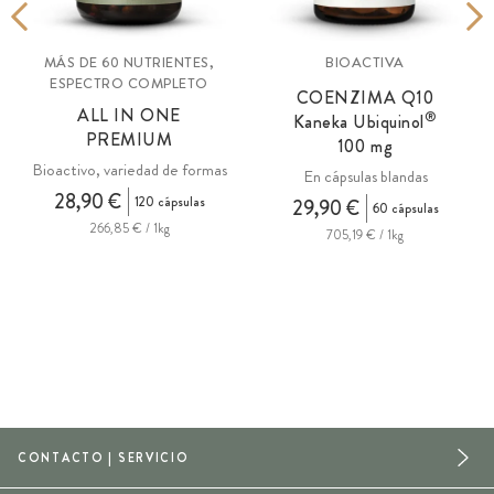
MÁS DE 60 NUTRIENTES,
BIOACTIVA
ESPECTRO COMPLETO
COENZIMA Q10
ALL IN ONE
®
Kaneka Ubiquinol
PREMIUM
100 mg
Bioactivo, variedad de formas
En cápsulas blandas
28,90 €
120 cápsulas
29,90 €
60 cápsulas
266,85 € / 1kg
705,19 € / 1kg
CONTACTO | SERVICIO