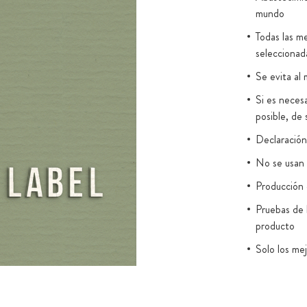
CIÓN
mundo
Todas las me
er absorbida
seleccionad
2 en gotas
Se evita al 
e TCM de alta
Si es necesa
 coco. A
posible, de 
oliva o agentes
Declaración 
el aceite TCM
es la mejor
No se usan 
 grasos de
Producción e
 valioso
Pruebas de 
 puede
producto
s.
Solo los me
solverse
Envasado e
a vitamina K2
22000:201
or tanto, puede