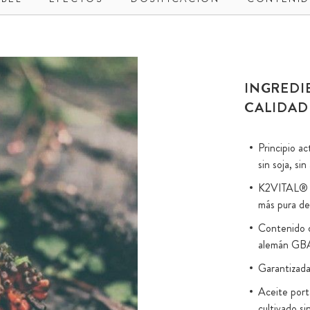
INGREDI
CALIDAD
Principio a
sin soja, sin
K2VITAL® o
más pura de
Contenido d
alemán GB
Garantizad
Aceite port
cultivado si