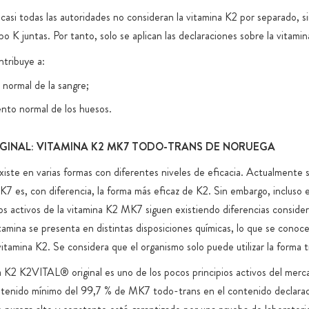
 casi todas las autoridades no consideran la vitamina K2 por separado, s
po K juntas. Por tanto, solo se aplican las declaraciones sobre la vitamin
ntribuye a:
 normal de la sangre;
nto normal de los huesos.
IGINAL: VITAMINA K2 MK7 TODO-TRANS DE NORUEGA
xiste en varias formas con diferentes niveles de eficacia. Actualmente 
K7 es, con diferencia, la forma más eficaz de K2. Sin embargo, incluso e
ios activos de la vitamina K2 MK7 siguen existiendo diferencias consider
itamina se presenta en distintas disposiciones químicas, lo que se cono
 vitamina K2. Se considera que el organismo solo puede utilizar la forma t
 K2 K2VITAL® original es uno de los pocos principios activos del mer
ntenido mínimo del 99,7 % de MK7 todo-trans en el contenido declara