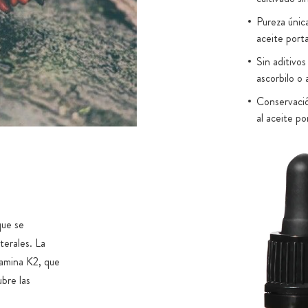
Pureza únic
aceite port
Sin aditivos
ascorbilo o
Conservación
al aceite po
Directament
liposoluble
100 µg de K
K2VITAL® e
que se
terales. La
tamina K2, que
bre las