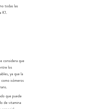
ino todas las
a K1.
se considera que
ntre los
ables, ya que la
ce como isómeros
rans.
cado que puede
do de vitamina