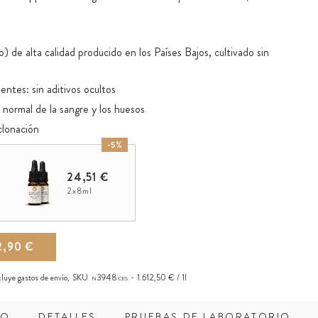
de alta calidad producido en los Países Bajos, cultivado sin
entes: sin aditivos ocultos
 normal de la sangre y los huesos
clonación
-5%
cipios activos gracias a la pureza y al aceite portador ideal
 a la base de aceite: la K2 liposoluble ya se absorbe en boca
24,51 €
pipeta de vidrio para una dosificación práctica
2x8ml
inación libre con el socio activo vitamina D3
trada de Kappa Bioscience AS
2,90 €
ncluye
gastos de envío
,
SKU
3948
1.612,50 € / 1l
N
CES
DO
DETALLES
PRUEBAS DE LABORATORIO