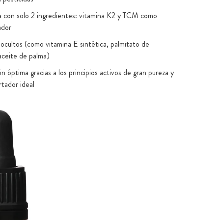
a con solo 2 ingredientes: vitamina K2 y TCM como
ador
 ocultos (como vitamina E sintética, palmitato de
 aceite de palma)
 óptima gracias a los principios activos de gran pureza y
rtador ideal
e bioactivo gracias a la base de aceite: la vitamina K2
 ya se absorbe en boca
2 por gota
s una marca registrada de Kappa Bioscience AS