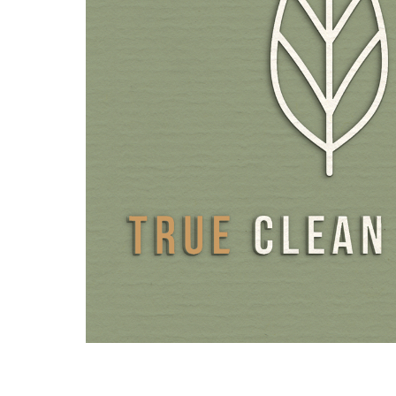
ACEITE PORTADOR DE TCM PARA UNA PROTEC
ÓPTIMA Y UNA MEJOR ABSORCIÓN
La vitamina K2 es una vitamina liposoluble y solo puede s
por el organismo junto con grasas. Por ello, la vitamina K
Sunday Natural presenta como aceite portador un aceit
calidad producido en los Países Bajos a base de aceite de
diferencia de otros aceites portadores como el aceite de 
de prensado de comprimidos como el carbonato cálcico, 
apenas descompone las vitaminas liposolubles, por lo que 
opción para proteger el principio activo, ya que los ácidos
cadena media del aceite portador también representan un
nutriente. El fabricante de nuestro aceite de coco TCM
confirmar que no se utilizan monos para cosechar los coco
Mientras que las cápsulas y los comprimidos tienen que di
primero en el organismo para liberar el principio activo, l
del aceite es inmediatamente biodisponible en boca y, p