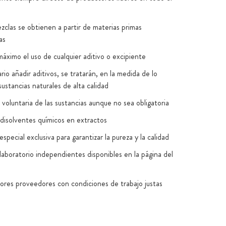
zclas se obtienen a partir de materias primas
as
máximo el uso de cualquier aditivo o excipiente
rio añadir aditivos, se tratarán, en la medida de lo
sustancias naturales de alta calidad
voluntaria de las sustancias aunque no sea obligatoria
disolventes químicos en extractos
special exclusiva para garantizar la pureza y la calidad
laboratorio independientes disponibles en la página del
jores proveedores con condiciones de trabajo justas
n Alemania y la UE (normas HACCP, GMP, ISO
8)