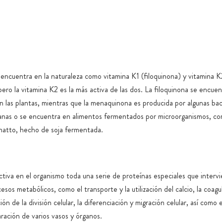
Recubrimien
y cómodos de
carragenan
 tragar
Envases de 
 de pipetas de
con cierre 
 exacto de
ser difíciles
Almacenamie
e caracterizan
 encuentra en la naturaleza como vitamina K1 (filoquinona) y vitamina K
Envío en ca
ero la vitamina K2 es la más activa de las dos. La filoquinona se encuen
Garantizamo
n las plantas, mientras que la menaquinona es producida por algunas bac
magnesio, n
anas o se encuentra en alimentos fermentados por microorganismos, co
titanio, tra
 natto, hecho de soja fermentada.
En la medid
artificiale
específicos
ctiva en el organismo toda una serie de proteínas especiales que interv
sos metabólicos, como el transporte y la utilización del calcio, la coagu
ción de la división celular, la diferenciación y migración celular, así com
ración de varios vasos y órganos.