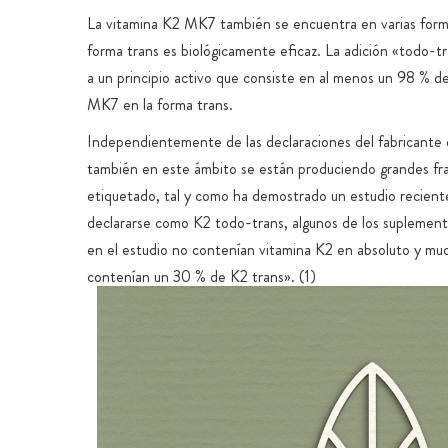
La vitamina K2 MK7 también se encuentra en varias forma
forma trans es biológicamente eficaz. La adición «todo-tr
a un principio activo que consiste en al menos un 98 % d
MK7 en la forma trans.
Independientemente de las declaraciones del fabricante e
también en este ámbito se están produciendo grandes fr
etiquetado, tal y como ha demostrado un estudio recient
declararse como K2 todo-trans, algunos de los suplement
en el estudio no contenían vitamina K2 en absoluto y muc
contenían un 30 % de K2 trans». (1)
Nuestra vitamina K2 K2VITAL® original es uno de los poc
activos del mercado que puede garantizar un contenido m
99,7 % de MK7 todo-trans para el contenido declarado 
Este nivel de pureza alto y constante está garantizado p
de laboratorio especial desarrollada en Noruega.