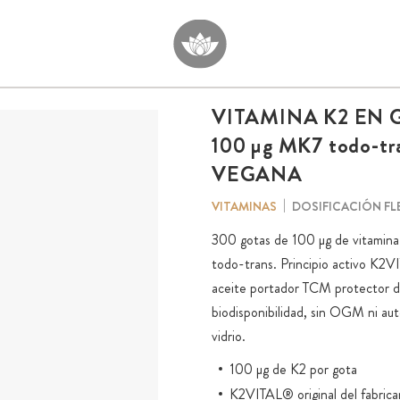
VITAMINA K2 EN 
100 µg
MK7
todo-tr
VEGANA
DOSIFICACIÓN FL
VITAMINAS
300 gotas de 100 µg de vitamin
todo-trans. Principio activo K2V
aceite portador TCM protector de 
biodisponibilidad, sin OGM ni au
vidrio.
100 µg de K2 por gota
K2VITAL® original del fabric