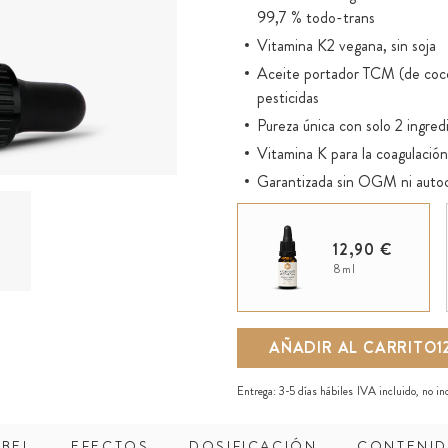
99,7 % todo-trans
Vitamina K2 vegana, sin soja
Aceite portador TCM (de coco) 
pesticidas
Pureza única con solo 2 ingredi
Vitamina K para la coagulación
Garantizada sin OGM ni auto
Conservación óptima de los prin
Directamente bioactivo gracias
12,90 €
Frasco de vidrio ecológico con 
8ml
Ideal para niños y para la comb
K2VITAL® es una marca regis
AÑADIR AL CARRITO
1
Entrega:
3-5 días hábiles
IVA incluido, no i
ABEL
EFECTOS
DOSIFICACIÓN
CONTENI