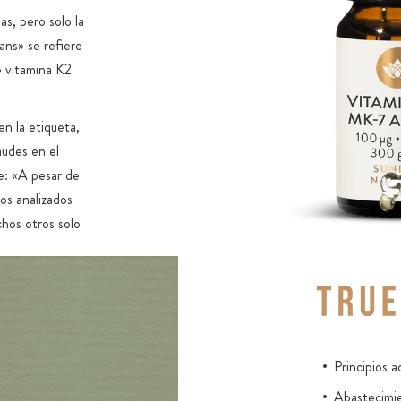
s, pero solo la
ans» se refiere
e vitamina K2
n la etiqueta,
audes en el
e: «A pesar de
os analizados
hos otros solo
os principios
ínimo del
de vitamina K2.
or una prueba
Principios a
Abastecimie