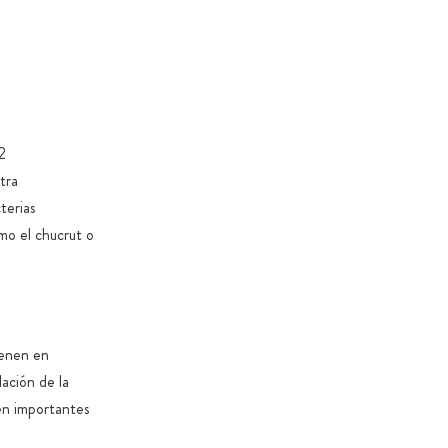
to de las cápsulas exclusivamente vegano: 100 % sin
os ni PEG
vidrio ámbar o bolsas herméticas 100 % compostables y
de cremallera para proteger su aroma de gran calidad
nto en recipientes especiales sin sustancias nocivas
2
jas de cartón sin aceites minerales
tra
s que todos los productos son 100 % sin estearato de
terias
anopartículas (sin excepciones legales), dióxido de
mo el chucrut o
nsgénicos, colorantes y aromatizantes
a de lo posible, evitamos añadir azúcares y edulcorantes
s, excepto cuando sea necesario por motivos funcionales o
 del producto
ienen en
lación de la
o en importantes